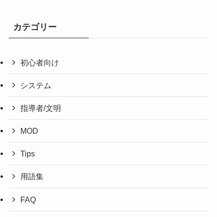
カテゴリー
初心者向け
システム
指導者/文明
MOD
Tips
用語集
FAQ