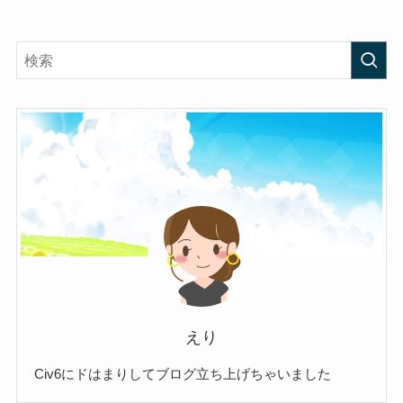
えり
Civ6にドはまりしてブログ立ち上げちゃいました