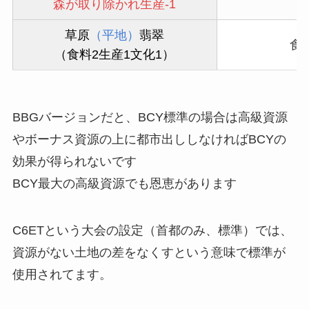
森が取り除かれ生産-1
草原
（平地）
翡翠
食
（食料2生産1文化1）
BBGバージョンだと、BCY標準の場合は高級資源
やボーナス資源の上に都市出ししなければBCYの
効果が得られないです
BCY最大の高級資源でも恩恵があります
C6ETという大会の設定（首都のみ、標準​）では、
資源がない土地の差をなくすという意味で標準が
使用されてます。