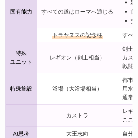
建
固有能力
すべての道はローマへ通じる
首
交
トラヤヌスの記念柱
すべ
剣士
特殊
レギオン（剣士相当）
カス
ユニット
戦闘力
都市
特殊施設
浴場（大浴場相当）
用水
通常
レギ
カストラ
ここを
AI思考
大王志向
自分